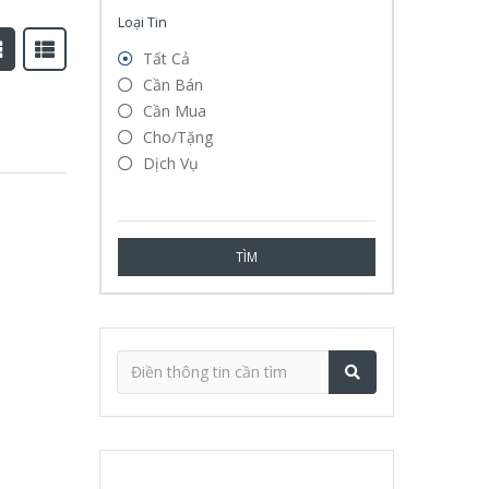
Loại Tin
Tất Cả
Cần Bán
Cần Mua
Cho/tặng
Dịch Vụ
TÌM