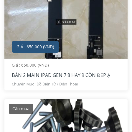
GIÁ : 650,000 (VNĐ)
Giá : 650,000 (VNĐ)
BÁN 2 MAIN IPAD GEN 7 8 HAY 9 CÒN ĐẸP Ạ
Chuyên Mục :
Đồ Điện Tử
/
Điện Thoại
Cần mua