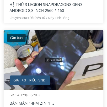
HỆ THỨ 3 LEGION SNAPDRAGON8 GEN3
ANDROID 8,8 INCH 2560 * 160
Chuyên Mục :
Đồ Điện Tử
/
Máy Tính Bảng
Cần bán
GIÁ : 4.3 TRIỆU (VNĐ)
Giá : 4.3 triệu (VNĐ)
BÁN MÀN 14PM ZIN 4T3