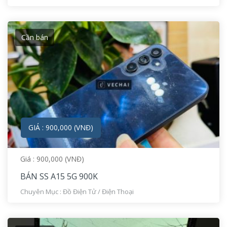
Cần bán
GIÁ : 900,000 (VNĐ)
Giá : 900,000 (VNĐ)
BÁN SS A15 5G 900K
Chuyên Mục :
Đồ Điện Tử
/
Điện Thoại