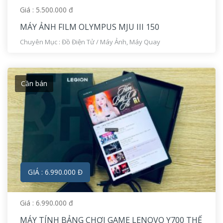
Giá : 5.500.000 đ
MÁY ẢNH FILM OLYMPUS MJU III 150
Chuyên Mục :
Đồ Điện Tử
/
Máy Ảnh, Máy Quay
Cần bán
GIÁ : 6.990.000 Đ
Giá : 6.990.000 đ
MÁY TÍNH BẢNG CHƠI GAME LENOVO Y700 THẾ