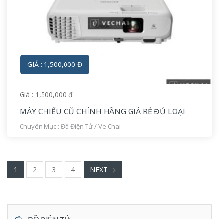
GIÁ : 1,500,000 Đ
Giá : 1,500,000 đ
MÁY CHIẾU CŨ CHÍNH HÃNG GIÁ RẺ ĐỦ LOẠI
Chuyên Mục :
Đồ Điện Tử
/
Ve Chai
1
2
3
4
NEXT