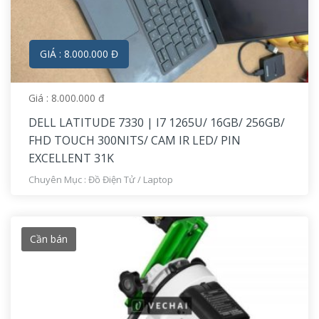
GIÁ : 8.000.000 Đ
Giá : 8.000.000 đ
DELL LATITUDE 7330 | I7 1265U/ 16GB/ 256GB/
FHD TOUCH 300NITS/ CAM IR LED/ PIN
EXCELLENT 31K
Chuyên Mục :
Đồ Điện Tử
/
Laptop
Cần bán