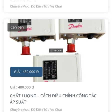
Chuyên Mục :
Đồ Điện Tử
/
Ve Chai
Cần bán
GIÁ : 480.000 Đ
Giá : 480.000 đ
CHẤT LƯỢNG – CÁCH ĐIỀU CHỈNH CÔNG TẮC
ÁP SUẤT
Chuyên Mục :
Đồ Điện Tử
/
Ve Chai