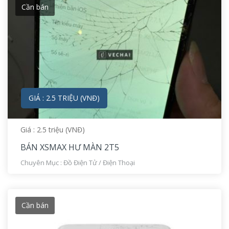
Cần bán
GIÁ : 2.5 TRIỆU (VNĐ)
Giá : 2.5 triệu (VNĐ)
BÁN XSMAX HƯ MÀN 2T5
Chuyên Mục :
Đồ Điện Tử
/
Điện Thoại
Cần bán