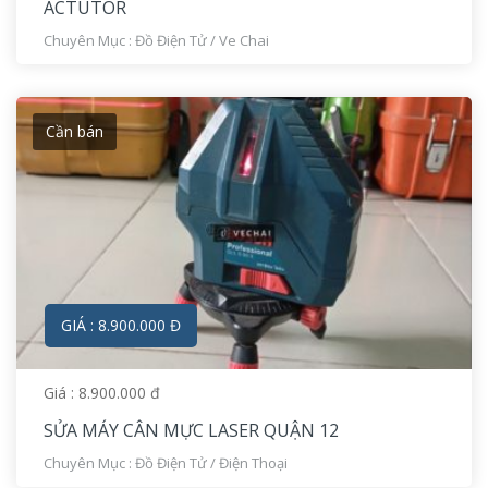
ACTUTOR
Chuyên Mục :
Đồ Điện Tử
/
Ve Chai
Cần bán
GIÁ : 8.900.000 Đ
Giá : 8.900.000 đ
SỬA MÁY CÂN MỰC LASER QUẬN 12
Chuyên Mục :
Đồ Điện Tử
/
Điện Thoại