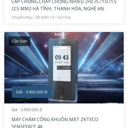
CÁP CHỐNG CHÁY CHỐNG NHIỄU 2×0.75 /1.0 /1.5
/2.5 MM2 HÀ TĨNH, THANH HÓA, NGHỆ AN.
Chuyên Mục :
Đồ Điện Tử
/
Ve Chai
Cần bán
GIÁ : 3.900.000 Đ
Giá : 3.900.000 đ
MÁY CHẤM CÔNG KHUÔN MẶT ZKTECO
SENSEFACE 4A