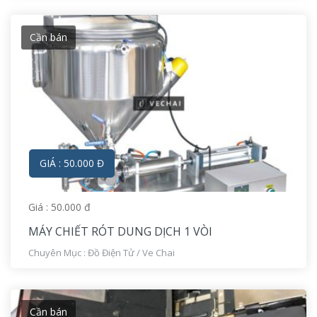
Cần bán
GIÁ : 50.000 Đ
Giá : 50.000 đ
MÁY CHIẾT RÓT DUNG DỊCH 1 VÒI
Chuyên Mục :
Đồ Điện Tử
/
Ve Chai
Cần bán