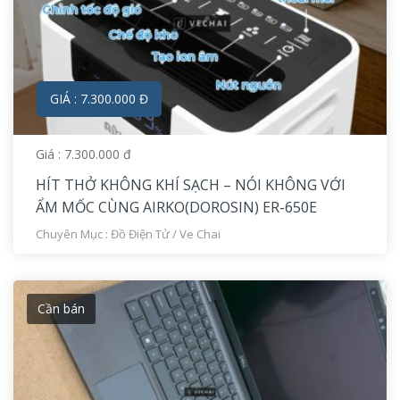
GIÁ : 7.300.000 Đ
Giá : 7.300.000 đ
HÍT THỞ KHÔNG KHÍ SẠCH – NÓI KHÔNG VỚI
ẨM MỐC CÙNG AIRKO(DOROSIN) ER-650E
Chuyên Mục :
Đồ Điện Tử
/
Ve Chai
Cần bán