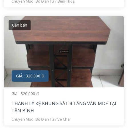
Chuyên Mục :
Đồ Điện Tử
/
Điện Thoại
Cần bán
GIÁ : 320.000 Đ
Giá : 320.000 đ
THANH LÝ KỆ KHUNG SẮT 4 TẦNG VÁN MDF TẠI
TÂN BÌNH
Chuyên Mục :
Đồ Điện Tử
/
Ve Chai