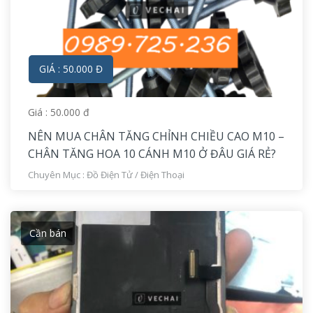
GIÁ : 50.000 Đ
Giá : 50.000 đ
NÊN MUA CHÂN TĂNG CHỈNH CHIỀU CAO M10 –
CHÂN TĂNG HOA 10 CÁNH M10 Ở ĐÂU GIÁ RẺ?
Chuyên Mục :
Đồ Điện Tử
/
Điện Thoại
Cần bán