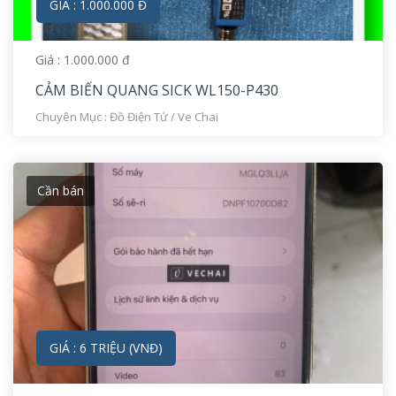
GIÁ : 1.000.000 Đ
Giá : 1.000.000 đ
CẢM BIẾN QUANG SICK WL150-P430
Chuyên Mục :
Đồ Điện Tử
/
Ve Chai
Cần bán
GIÁ : 6 TRIỆU (VNĐ)