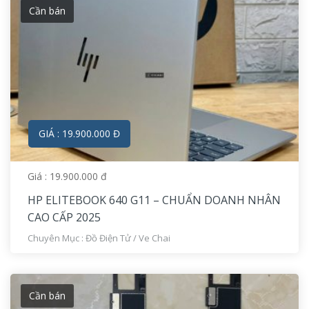
Cần bán
GIÁ : 19.900.000 Đ
Giá : 19.900.000 đ
HP ELITEBOOK 640 G11 – CHUẨN DOANH NHÂN
CAO CẤP 2025
Chuyên Mục :
Đồ Điện Tử
/
Ve Chai
Cần bán