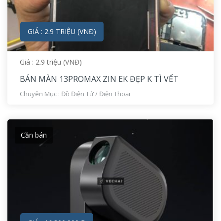
GIÁ : 2.9 TRIỆU (VNĐ)
Giá : 2.9 triệu (VNĐ)
BÁN MÀN 13PROMAX ZIN EK ĐẸP K TÌ VẾT
Chuyên Mục :
Đồ Điện Tử
/
Điện Thoại
Cần bán