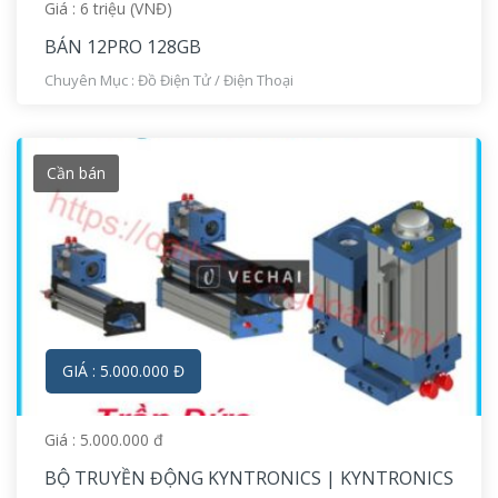
Giá : 6 triệu (VNĐ)
BÁN 12PRO 128GB
Chuyên Mục :
Đồ Điện Tử
/
Điện Thoại
Cần bán
GIÁ : 5.000.000 Đ
Giá : 5.000.000 đ
BỘ TRUYỀN ĐỘNG KYNTRONICS | KYNTRONICS