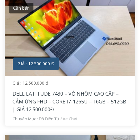
Cần bán
GIÁ : 12.500.000 Đ
Giá : 12.500.000 đ
DELL LATITUDE 7430 – VỎ NHÔM CAO CẤP –
CẢM ỨNG FHD – CORE I7-1265U – 16GB – 512GB
| GIÁ 12.500.000Đ
Chuyên Mục :
Đồ Điện Tử
/
Ve Chai