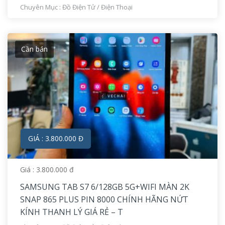
Chuyên Mục :
Đồ Điện Tử
/
Điện Thoại
Cần bán
GIÁ : 3.800.000 Đ
Giá : 3.800.000 đ
SAMSUNG TAB S7 6/128GB 5G+WIFI MÀN 2K
SNAP 865 PLUS PIN 8000 CHÍNH HÃNG NỨT
KÍNH THANH LÝ GIÁ RẺ – T