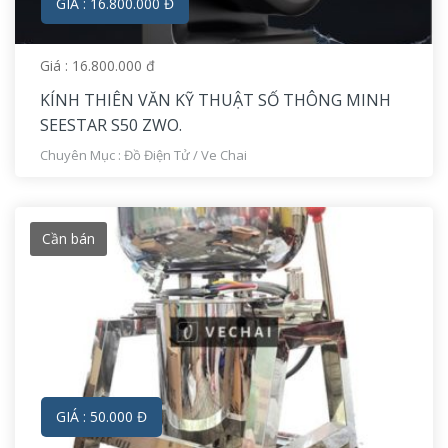
GIÁ : 16.800.000 Đ
Giá : 16.800.000 đ
KÍNH THIÊN VĂN KỸ THUẬT SỐ THÔNG MINH
SEESTAR S50 ZWO.
Chuyên Mục :
Đồ Điện Tử
/
Ve Chai
Cần bán
GIÁ : 50.000 Đ