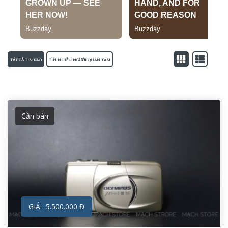
TẤT CẢ TIN RAO
TIN NHIỀU NGƯỜI QUAN TÂM
Cần bán
GIÁ : 5.500.000 Đ