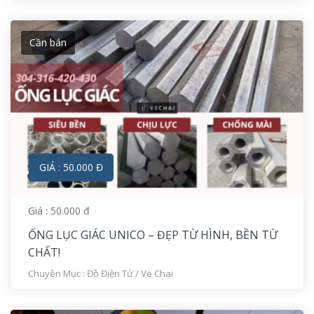
Cần bán
GIÁ : 50.000 Đ
Giá : 50.000 đ
ỐNG LỤC GIÁC UNICO – ĐẸP TỪ HÌNH, BỀN TỪ
CHẤT!
Chuyên Mục :
Đồ Điện Tử
/
Ve Chai