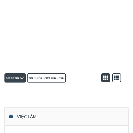
TẤT CẢ TIN RAO
TIN NHIỀU NGƯỜI QUAN TÂM
VIỆC LÀM