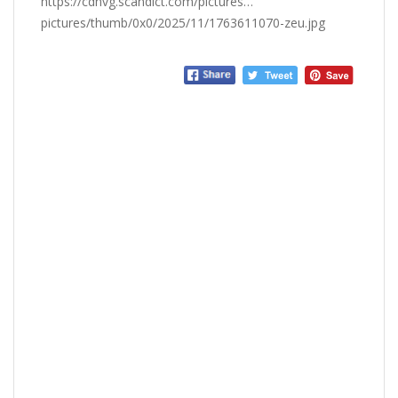
https://cdnvg.scandict.com/pictures…
pictures/thumb/0x0/2025/11/1763611070-zeu.jpg