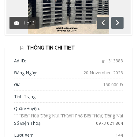
1
of
3
Previous
Next
THÔNG TIN CHI TIẾT
Ad ID:
1313388
Đăng Ngày:
20 November, 2025
Giá:
150.000 Đ
Tình Trạng:
Quận/Huyện:
Biên Hòa Đồng Nai, Thành Phố Biên Hòa, Đồng Nai
Số Điện Thoại:
0973 021 864
Lượt Xem:
144