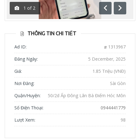
1
of
2
Previous
Next
THÔNG TIN CHI TIẾT
Ad ID:
1313967
Đăng Ngày:
5 December, 2025
Giá:
1.85 Triệu (VNĐ)
Nơi Đăng:
Sài Gòn
Quận/Huyện:
50/2d Ấp Đông Lân Bà Điểm Hóc Môn
Số Điện Thoại:
0944441779
Lượt Xem:
98