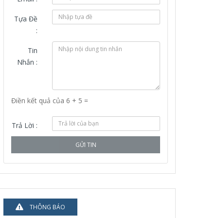
Tựa Đề
:
Tin
Nhắn :
Điền kết quả của 6 + 5 =
Trả Lời :
GỬI TIN
THÔNG BÁO