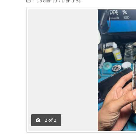
:
Đồ điện tử
/
Điện thoại
2
of
2