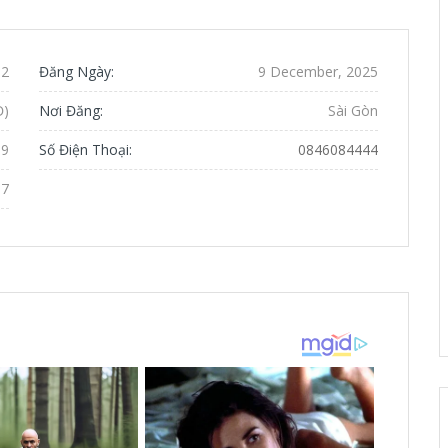
92
Đăng Ngày:
9 December, 2025
Đ)
Nơi Đăng:
Sài Gòn
 9
Số Điện Thoại:
0846084444
07