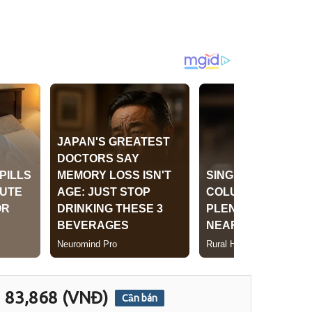
83,868 (VNĐ)
Cần bán