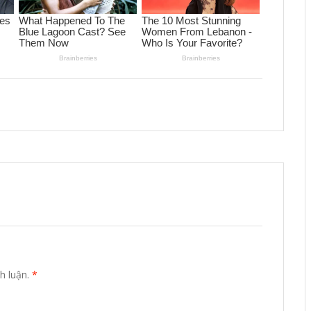
h luận.
*